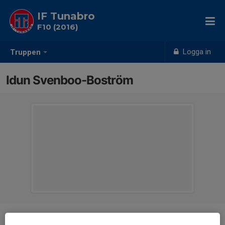
IF Tunabro
F10 (2016)
Logga in
Truppen
Idun Svenboo-Boström
Position
-