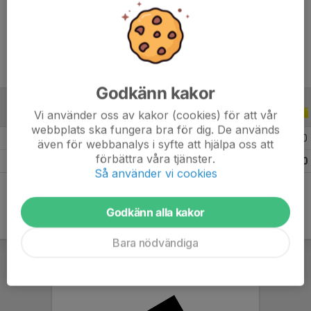
Ålder
9 år
Godkänn kakor
Vi använder oss av kakor (cookies) för att vår
ALLA SERIER
ALLA ÅR
webbplats ska fungera bra för dig. De används
2026
3
0
0
0
även för webbanalys i syfte att hjälpa oss att
förbättra våra tjänster.
Totalt
3
0
0
0
Så använder vi cookies
Godkänn alla kakor
Bara nödvändiga