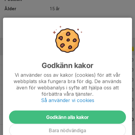
Ålder
15 år
ALLA SERIER
ALLA ÅR
2026
19
0
0
0
Godkänn kakor
2025
30
0
0
0
Vi använder oss av kakor (cookies) för att vår
2024
14
0
0
0
webbplats ska fungera bra för dig. De används
även för webbanalys i syfte att hjälpa oss att
2023
13
0
0
0
förbättra våra tjänster.
Så använder vi cookies
2022
13
0
0
0
2021
9
0
0
0
Godkänn alla kakor
Totalt
98
0
0
0
Bara nödvändiga