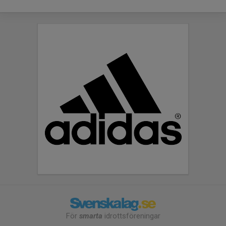
För
smarta
idrottsföreningar