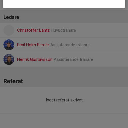
7. Walter Engström
Ledare
Christoffer Lantz
Huvudtränare
Emil Holm Ferner
Assisterande tränare
Henrik Gustavsson
Assisterande tränare
Referat
Inget referat skrivet