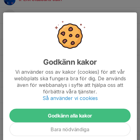
21. Leo Persson Tommos
11. Malte Andersson
52. Max Berglund
Godkänn kakor
8. Oliwer Jonsson
Vi använder oss av kakor (cookies) för att vår
webbplats ska fungera bra för dig. De används
9. Olle Snell
även för webbanalys i syfte att hjälpa oss att
förbättra våra tjänster.
1. Oscar Liljeholm Wikén
Så använder vi cookies
7. Rasmus Löfling
Godkänn alla kakor
17. Vidar Svessar
Bara nödvändiga