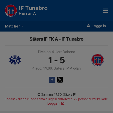
IF Tunabro
Herrar A
Logga in
Matcher
Säters IF FK A - IF Tunabro
Division 4 Herr Dalarna
1 - 5
4 aug, 19:00, Säters IP A-plan
Samling 17:30, Säters IP
Endast kallade kunde anmäla sig till aktiviteten. 22 personer var kallade.
Logga in här