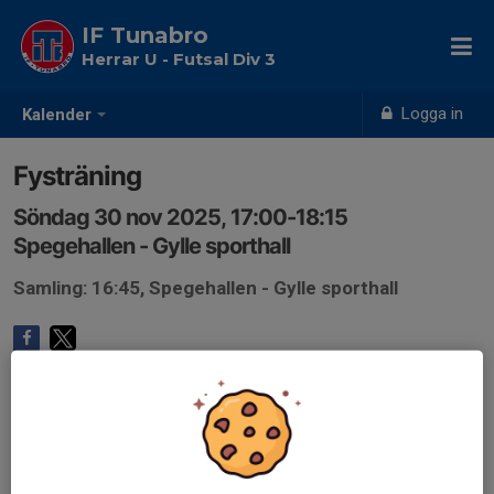
IF Tunabro
Herrar U - Futsal Div 3
Logga in
Kalender
Fysträning
Söndag 30 nov 2025, 17:00-18:15
Spegehallen - Gylle sporthall
Samling: 16:45, Spegehallen - Gylle sporthall