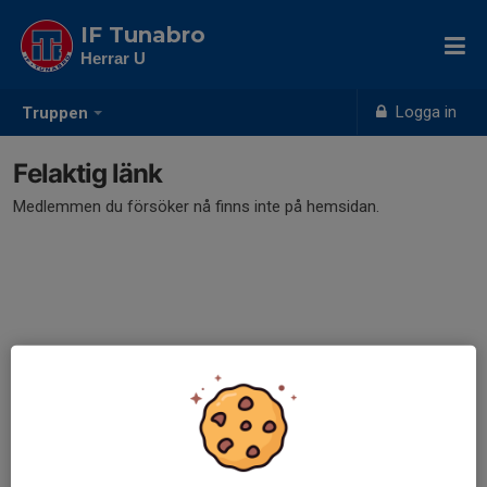
IF Tunabro
Herrar U
Logga in
Truppen
Felaktig länk
Medlemmen du försöker nå finns inte på hemsidan.