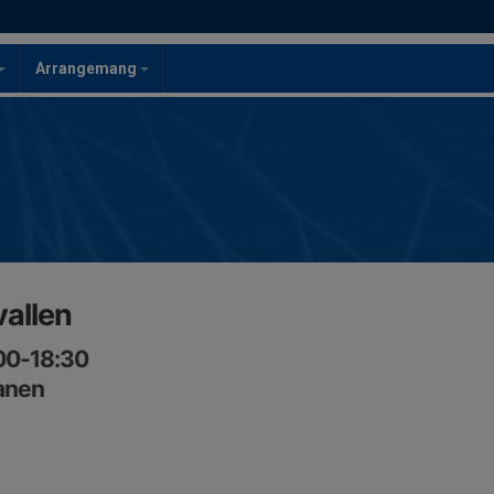
Arrangemang
vallen
:00-18:30
lanen