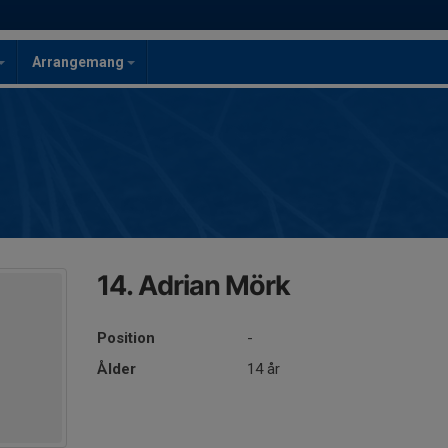
Arrangemang
14. Adrian Mörk
Position
-
Ålder
14 år