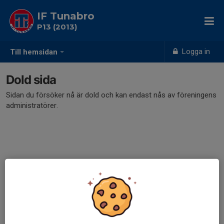
IF Tunabro
P13 (2013)
Logga in
Till hemsidan
Dold sida
Sidan du försöker nå är dold och kan endast nås av föreningens
administratörer.