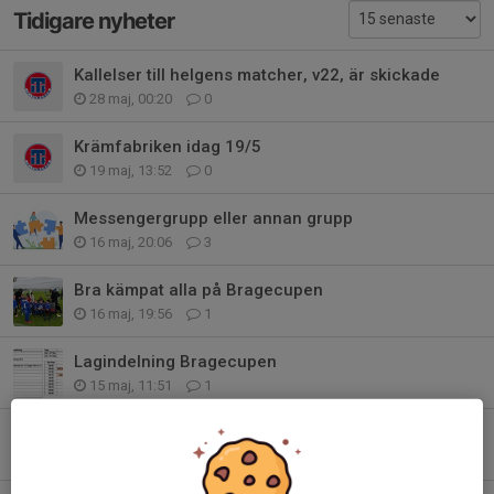
Tidigare nyheter
Kallelser till helgens matcher, v22, är skickade
28 maj, 00:20
0
Krämfabriken idag 19/5
19 maj, 13:52
0
Messengergrupp eller annan grupp
16 maj, 20:06
3
Bra kämpat alla på Bragecupen
16 maj, 19:56
1
Lagindelning Bragecupen
15 maj, 11:51
1
Arbetspass krämfabriken 19/5
15 maj, 11:47
0