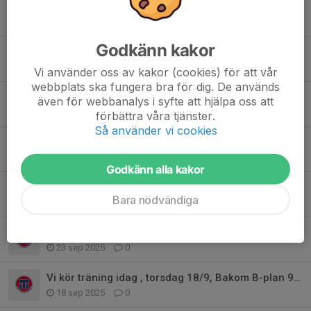
Arbetspass säsongen 2026
12 maj, 17:10
0
Godkänn kakor
Tigerligan 2026
7 maj, 22:17
0
Vi använder oss av kakor (cookies) för att vår
webbplats ska fungera bra för dig. De används
Konstgrästider från vecka 14. 2ggr/vecka
även för webbanalys i syfte att hjälpa oss att
5 mar, 12:06
0
förbättra våra tjänster.
Så använder vi cookies
Inställd fotbollsträning 11/1
11 jan, 14:59
0
Godkänn alla kakor
Eventuell vinterträning
Bara nödvändiga
10 okt 2025
1
Sista träningen, 23/9, innan föräldramatch, 25/9
23 sep 2025
0
Vi kör träning idag , torsdag 18/9, Bakom B-plan 9m9
18 sep 2025
0