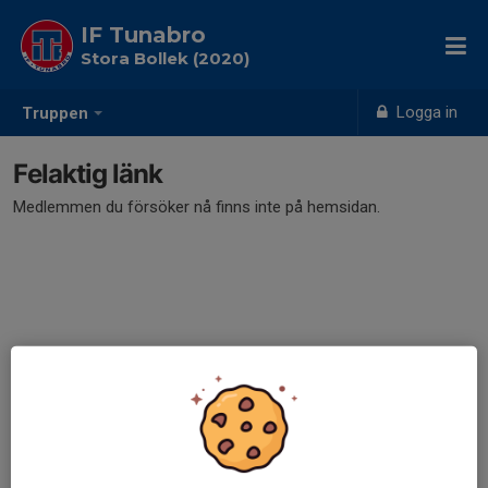
IF Tunabro
Stora Bollek (2020)
Logga in
Truppen
Felaktig länk
Medlemmen du försöker nå finns inte på hemsidan.