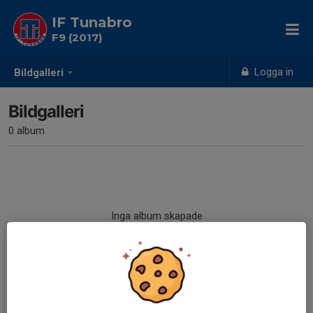
IF Tunabro
F9 (2017)
Logga in
Bildgalleri
Bildgalleri
0 album
Inga album skapade