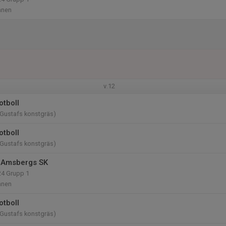
anen
v.12
otboll
(Gustafs konstgräs)
otboll
(Gustafs konstgräs)
 Amsbergs SK
24 Grupp 1
anen
otboll
(Gustafs konstgräs)