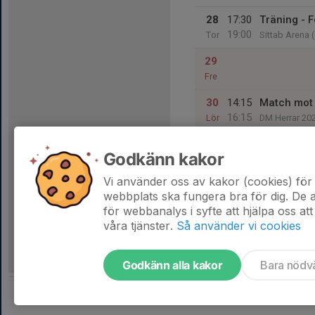
28
17:30
Träning - F
19:00
Tor
Sittab Arena 
29
Fre
30
14:15
Match mot
16:15
Lör
DM Herrar 20
ABB Arena Ko
Godkänn kakor
31
Sön
Vi använder oss av kakor (cookies) för 
webbplats ska fungera bra för dig. De
för webbanalys i syfte att hjälpa oss att
våra tjänster.
Så använder vi cookies
Godkänn alla kakor
Bara nödv
Tjäna pengar till laget