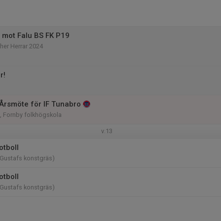
 mot Falu BS FK P19
her Herrar 2024
r!
l Årsmöte för IF Tunabro
n, Fornby folkhögskola
v.13
otboll
(Gustafs konstgräs)
otboll
(Gustafs konstgräs)