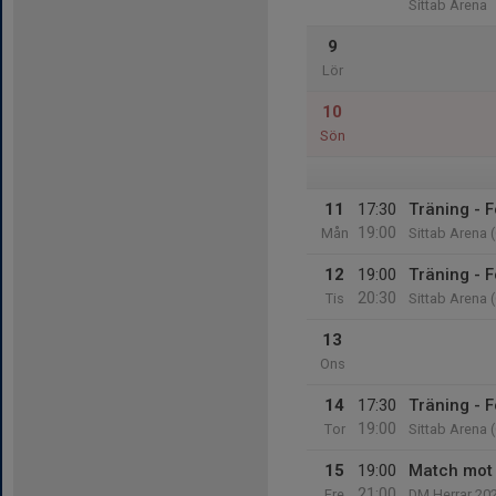
Sittab Arena
9
Lör
10
Sön
11
17:30
Träning - F
19:00
Mån
Sittab Arena 
12
19:00
Träning - F
20:30
Tis
Sittab Arena 
13
Ons
14
17:30
Träning - F
19:00
Tor
Sittab Arena 
15
19:00
Match mot 
21:00
Fre
DM Herrar 20