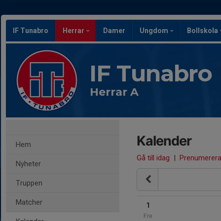
IF Tunabro
Herrar
Damer
Ungdom
Bollskola
IF Tunabro
Herrar A
Kalender
Hem
Gå till idag
|
Prenumerer
Nyheter
Truppen
Matcher
1
Fre