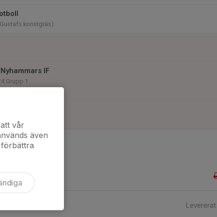
otboll
(Gustafs konstgräs)
 Nyhammars IF
24 Grupp 1
nstgräs
att vår
 används även
 förbättra
ändiga
Levererat