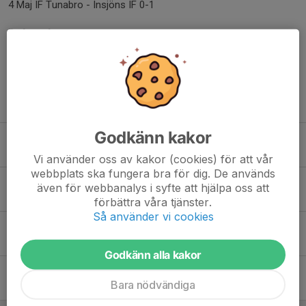
4 Maj IF Tunabro - Insjöns IF 0-1
Dela nyhet
Tidigare nyheter
Godkänn kakor
Onsdagsträningen 29/7 börjar 18:30 så fler hinner till träningen
28 jul, 21:06
0
Vi använder oss av kakor (cookies) för att vår
webbplats ska fungera bra för dig. De används
Inställd träning ikväll tisdag 30:e juni
även för webbanalys i syfte att hjälpa oss att
30 jun, 14:01
0
förbättra våra tjänster.
Så använder vi cookies
Seger i Falu Sommarcup - IFT P17
14 jun, 21:04
0
Godkänn alla kakor
Div 6 Norra IF Tunabro - Amsbergs SK!
Bara nödvändiga
18 maj 2025
0