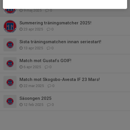
DIV 6 Norra Match mot Korsnäs U2 11/5
9 maj 2025
0
Summering träningsmatcher 2025!
23 apr 2025
0
Sista träningsmatchen innan seriestart!
13 apr 2025
0
Match mot Gustafs GOIF!
6 apr 2025
0
Match mot Skogsbo-Avesta IF 23 Mars!
22 mar 2025
0
Säsongen 2025
12 feb 2025
0