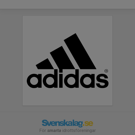
För
smarta
idrottsföreningar