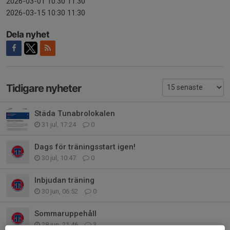
2026-03-01 10:30 11:30
2026-03-15 10:30 11:30
Dela nyhet
Tidigare nyheter
Städa Tunabrolokalen
31 jul, 17:24
0
Dags för träningsstart igen!
30 jul, 10:47
0
Inbjudan träning
30 jun, 06:52
0
Sommaruppehåll
28 jun, 21:46
3