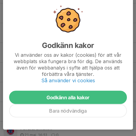
Dalecarlia cup söndag
27 jun, 12:52
0
Dalecarlia cup
24 jun, 20:27
0
Godkänn kakor
Inställd match
Vi använder oss av kakor (cookies) för att vår
3 jun, 19:24
0
webbplats ska fungera bra för dig. De används
även för webbanalys i syfte att hjälpa oss att
Information föräldramatch 4/6
förbättra våra tjänster.
3 jun, 19:21
0
Så använder vi cookies
Uppdaterat fika-schema
30 maj, 09:23
0
Godkänn alla kakor
Ändrad dag för föräldramatch
Bara nödvändiga
23 maj, 19:46
0
Föräldramatch
21 maj, 16:51
0