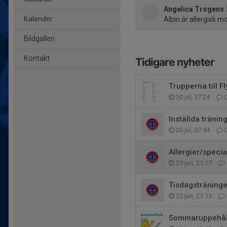
Angelica Trogens
Kalender
Albin är allergisk mo
Bildgalleri
Kontakt
Tidigare nyheter
Trupperna till F
20 jul, 17:24
Inställda träni
20 jul, 07:44
Allergier/specia
29 jun, 21:17
Tisdagsträningen
22 jun, 21:15
Sommaruppehål