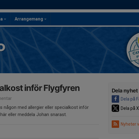
la
Arrangemang
o
alkost inför Flygfyren
Dela nyhet
entar
Dela på 
s någon med allergier eller specialkost inför
Dela på X
här eller meddela Johan snarast.
Nyheter 