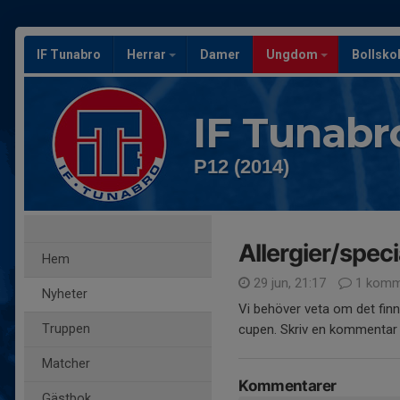
IF Tunabro
Herrar
Damer
Ungdom
Bollsko
IF Tunabr
P12 (2014)
Allergier/speci
Hem
29 jun, 21:17
1 komm
Nyheter
Vi behöver veta om det finn
Truppen
cupen. Skriv en kommentar 
Matcher
Kommentarer
Gästbok