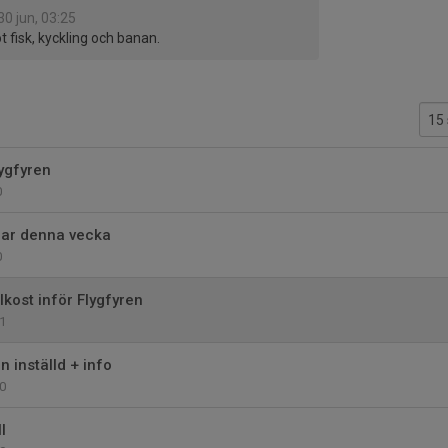
30 jun, 03:25
t fisk, kyckling och banan.
lygfyren
0
ngar denna vecka
0
lkost inför Flygfyren
1
 inställd + info
0
l