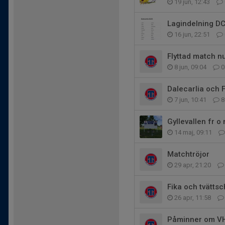
19 jun, 12:43
Lagindelning D
16 jun, 22:51
Flyttad match n
8 jun, 09:04
0
Dalecarlia och 
7 jun, 10:41
8
Gyllevallen fr o
14 maj, 09:11
Matchtröjor
29 apr, 21:20
Fika och tvätts
26 apr, 11:58
Påminner om V