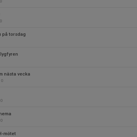
0
C
0
u på torsdag
Flygfyren
 m nästa vecka
0
0
chema
0
H-mötet