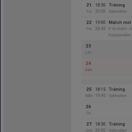
21
18:30
Träning
20:00
Tor
Gyllevallen
22
19:00
Match mot 
20:45
Fre
P 16 GUDH - h
Kopparvallen
23
Lör
24
Sön
25
18:15
Träning
19:45
Mån
Gyllevallen
26
Tis
27
18:30
Träning
20:00
Ons
Gyllevallen