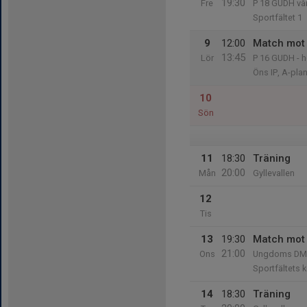
19:30
Fre
P 18 GUDH vå
Sportfältet 1
9
12:00
Match mot E
13:45
Lör
P 16 GUDH - h
Öns IP, A-pla
10
Sön
11
18:30
Träning
20:00
Mån
Gyllevallen
12
Tis
13
19:30
Match mot
21:00
Ons
Ungdoms DM-M
Sportfältets 
14
18:30
Träning