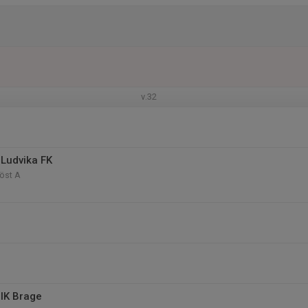
v.32
Ludvika FK
öst A
IK Brage