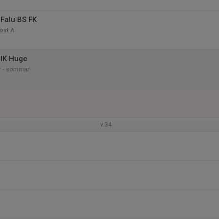
Falu BS FK
öst A
 IK Huge
r - sommar
v.34