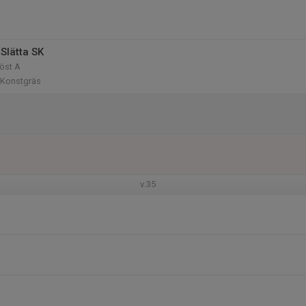
Slätta SK
öst A
 Konstgräs
v.35