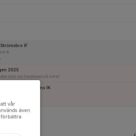
Strömsbro IF
öst A
n
gen 2025
eden (norr om Forshuvud på östra)
Delsbo IF /Näsvikens IK
t - B
att vår
 används även
 förbättra