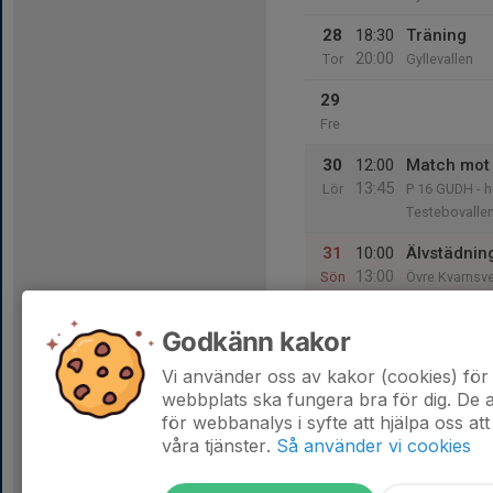
28
18:30
Träning
20:00
Tor
Gyllevallen
29
Fre
30
12:00
Match mot 
13:45
Lör
P 16 GUDH - h
Testebovalle
31
10:00
Älvstädnin
13:00
Sön
Övre Kvarnsv
12:00
Match mot 
Godkänn kakor
14:00
P 18 GUDH hös
Delsbo IP
Vi använder oss av kakor (cookies) för 
webbplats ska fungera bra för dig. De
för webbanalys i syfte att hjälpa oss att
våra tjänster.
Så använder vi cookies