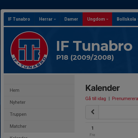
IF Tunabro
Herrar
Damer
Ungdom
Bollskola
IF Tunabro
P18 (2009/2008)
Kalender
Hem
Gå till idag
|
Prenumerer
Nyheter
Truppen
Matcher
1
Fre