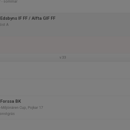
r - sommar
dsbyns IF FF / Alfta GIF FF
öst A
n
v.33
 Forssa BK
iljönären Cup, Pojkar 17
konstgräs