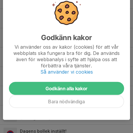
11 sep 2025
0
Sista tillfället med medaljutdelning
9 sep 2025
0
Detaljerat spelschema 30/8
Godkänn kakor
29 aug 2025
2
Vi använder oss av kakor (cookies) för att vår
webbplats ska fungera bra för dig. De används
Matchinfo Kvarnsveden 30/8
även för webbanalys i syfte att hjälpa oss att
29 aug 2025
0
förbättra våra tjänster.
Så använder vi cookies
Medlems- och deltagaravgifter
27 aug 2025
0
Godkänn alla kakor
Starttid för träning samt lördagsinfo
26 aug 2025
0
Bara nödvändiga
3v3-matcher under KIK-dagen
25 aug 2025
0
Dagens bollek inställt!