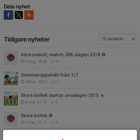
Dela nyhet
Tidigare nyheter
Intressekoll, match, KIK-dagen 22/8 ⚽️
5 aug, 18:03
0
Sommaruppehåll från 1/7
18 jun, 18:22
0
Stora bollek startar onsdagen 20/5 ☀️
6 maj, 21:18
0
Stora bollek ⚽️
1 maj, 13:17
0
Samling vid klubblokalen idag!