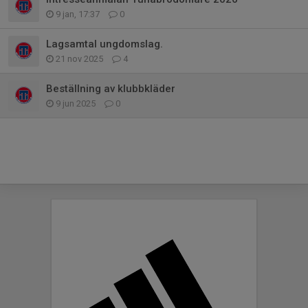
9 jan, 17:37
0
Lagsamtal ungdomslag.
21 nov 2025
4
Beställning av klubbkläder
9 jun 2025
0