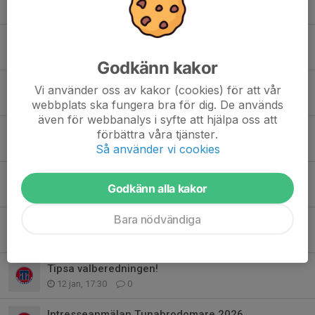
21 apr, 12:10
0
Kick-off/städdag 26 april
15 apr, 20:46
2
Godkänn kakor
Mössor till försäljning
Vi använder oss av kakor (cookies) för att vår
9 apr, 07:53
1
webbplats ska fungera bra för dig. De används
även för webbanalys i syfte att hjälpa oss att
Ny ordförande efter årsmötet
förbättra våra tjänster.
26 mar, 16:52
0
Så använder vi cookies
TUNABRO STARTAR DAMFOTBOLL! 💥
Godkänn alla kakor
22 jan, 15:18
2
Bara nödvändiga
Välkomna på årsmöte!
12 jan, 20:41
0
Tipsa valberedningen!
12 jan, 17:30
0
Intresseanmälan Tunabrodomare 2026