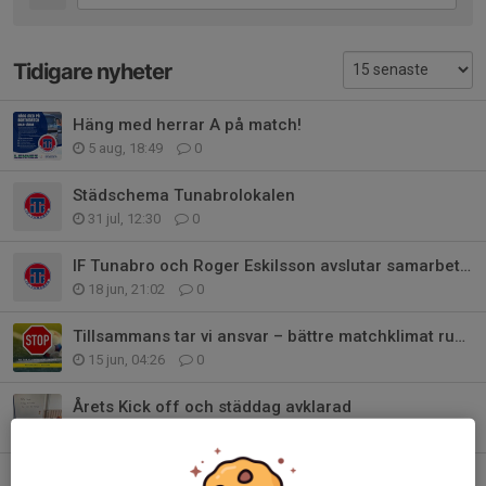
Tidigare nyheter
Häng med herrar A på match!
5 aug, 18:49
0
Städschema Tunabrolokalen
31 jul, 12:30
0
IF Tunabro och Roger Eskilsson avslutar samarbetet
18 jun, 21:02
0
Tillsammans tar vi ansvar – bättre matchklimat runt våra matcher i Dalarna
15 jun, 04:26
0
Årets Kick off och städdag avklarad
26 apr, 12:33
0
Ta & ge samt försäljning i samband med kickoffen