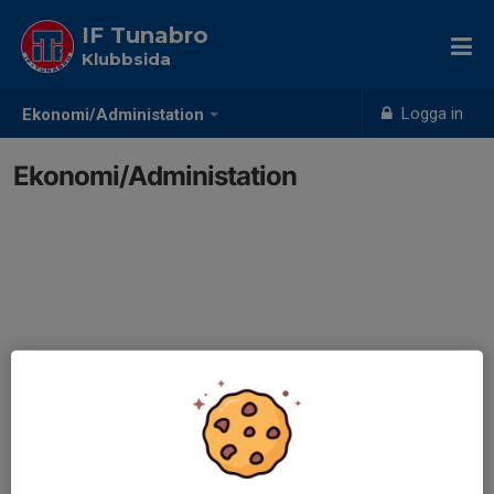
IF Tunabro
Klubbsida
Logga in
Ekonomi/Administation
Ekonomi/Administation