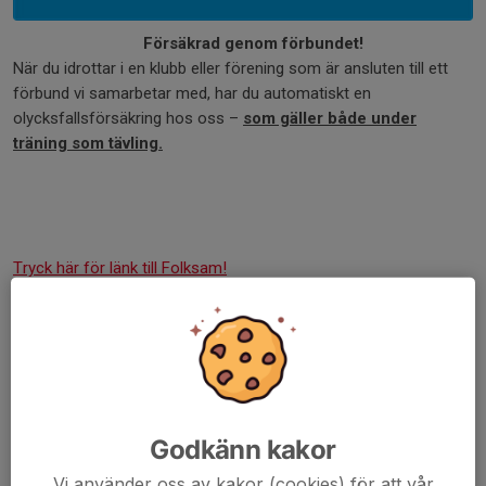
Försäkrad genom förbundet!
När du idrottar i en klubb eller förening som är ansluten till ett
förbund vi samarbetar med, har du automatiskt en
olycksfallsförsäkring hos oss –
som gäller både under
träning som tävling.
Tryck här för länk till Folksam!
Råd och Vård för idrottsskador
Råd och Vård för idrottsskador är en kostnadsfri
rådgivningstjänst och ingår i medlemsförsäkringen för
idrottande fotboll, basket- och innebandyspelare.
Godkänn kakor
Dit kan du som är idrottare, ledare och förälder ringa och få råd
Vi använder oss av kakor (cookies) för att vår